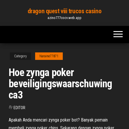
Skip
dragon quest viii trucos casino
to
azino777cocv.web.app
the
content
Category
Naraine77871
Hoe zynga poker
beveiligingswaarschuwing
ca3
By
EDITOR
Apakah Anda mencari zynga poker bot? Banyak pemain
membeli zynga poker chips. Sekarang dengan zynga poker