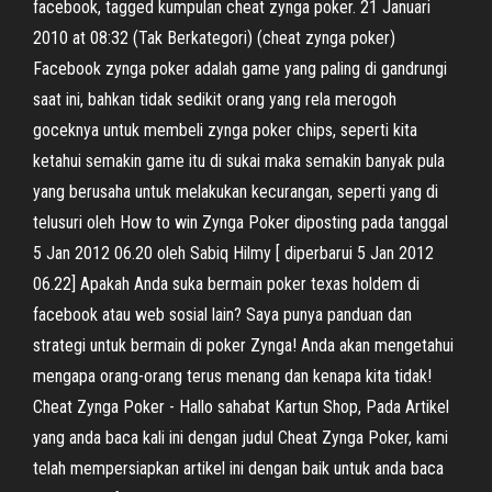
facebook, tagged kumpulan cheat zynga poker. 21 Januari
2010 at 08:32 (Tak Berkategori) (cheat zynga poker)
Facebook zynga poker adalah game yang paling di gandrungi
saat ini, bahkan tidak sedikit orang yang rela merogoh
goceknya untuk membeli zynga poker chips, seperti kita
ketahui semakin game itu di sukai maka semakin banyak pula
yang berusaha untuk melakukan kecurangan, seperti yang di
telusuri oleh How to win Zynga Poker diposting pada tanggal
5 Jan 2012 06.20 oleh Sabiq Hilmy [ diperbarui 5 Jan 2012
06.22] Apakah Anda suka bermain poker texas holdem di
facebook atau web sosial lain? Saya punya panduan dan
strategi untuk bermain di poker Zynga! Anda akan mengetahui
mengapa orang-orang terus menang dan kenapa kita tidak!
Cheat Zynga Poker - Hallo sahabat Kartun Shop, Pada Artikel
yang anda baca kali ini dengan judul Cheat Zynga Poker, kami
telah mempersiapkan artikel ini dengan baik untuk anda baca