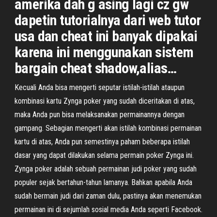
amerika dah g asing lagi cz gw
dapetin tutorialnya dari web tutor
usa dan cheat ini banyak dipakai
karena ini menggunakan sistem
bargain cheat shadow,alias…
Kecuali Anda bisa mengerti seputar istilah-istilah ataupun
kombinasi kartu Zynga poker yang sudah diceritakan di atas,
maka Anda pun bisa melaksanakan permainannya dengan
gampang. Sebagian mengerti akan istilah kombinasi permainan
kartu di atas, Anda pun semestinya paham beberapa istilah
dasar yang dapat dilakukan selama permain poker Zynga ini.
Zynga poker adalah sebuah permainan judi poker yang sudah
populer sejak bertahun-tahun lamanya. Bahkan apabila Anda
sudah bermain judi dari zaman dulu, pastinya akan menemukan
permainan ini di sejumlah sosial media Anda seperti Facebook.