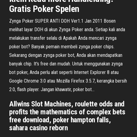
Gratis Poker Spelen
Zynga Poker SUPER ANTI DOH Ver1.1 Jan 2011 Bosen
melihat layar DOH di akun Zynga Poker anda. Setiap kali anda
melakukan transfer selalu di Apakah Anda mencari zynga
poker bot? Banyak pemain membeli zynga poker chips.
Sekarang dengan zynga poker bot, Anda akan mendapatkan
banyak chip. It's free dan mudah. Untuk menggunakan zynga
bot poker, Anda perlu alat seperti Internet Explorer 8 atau
Google Chrome 3.0 atau Mozilla Firefox 3.5.7, kerangka bersih
2.0, flash player. Jangan khawatir, poker bot…
Allwins Slot Machines, roulette odds and
profits the mathematics of complex bets
free download, poker hampton falls,
sahara casino reborn